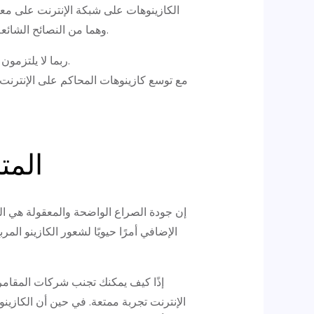
الكازينوهات على الإنترنت توفير أكبر عدد ممكن من بدائل الدفع، ويمكنك استخدام PayPal وApple Spend وهما من النصائح الشائعة جدًا.
ربما لا يلتزمون باستراتيجيات الرهان المعقولة، وقد لا يكون أمام اللاعبين سوى القليل من اللجوء في حالة تطور المشاكل.
مع توسع كازينوهات المحاكم على الإنترنت ف
المت
إن جودة الصراع الواضحة والمعقولة هي السم
الإضافي أمرًا حيويًا لشعور الكازينو الم
إذًا كيف يمكنك تجنب شركات المقامرة
الإنترنت تجربة ممتعة. في حين أن الكازين