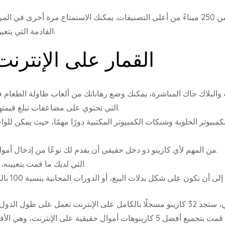
القادمة التي يتعين عليك فيها مواصلة الإثارة في لعبة القمار.
القمار على الإنترنت
والبلاك جاك المباشرة، يمكنك وضع رهاناتك من ألعاب طاولة الطعام في ال
Dice، التي تحتوي على مضاعفات تبلغ قيمتها 1000 ضعف رهانك الخاص.
يوتر الخلوية وشبكات الكمبيوتر المكتبية دورًا مهمًا، حيث يمكن للواجه
من المهم لأي كازينو ذو دخل حقيقي أن يقدم لك نوعًا من إدخال أموالك وإخراجها من حسابك المصرفي.
التي لديك ما قمت بتعيينه، فهذا هو الوقت المناسب للاستمتاع.
لدول السبع التي تعتبر فيها المقامرة عبر
الإنترنت قانونية. في وقت سابق، قمت بتجميع أفضل 5 كازينوهات أموال حقيق