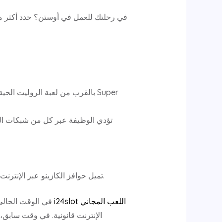
بالقرب من لعبة الروليت الحية 
تؤدي الوظيفة عبر كل من شبكات الكمب
تميل حوافز الكازينو عبر الإنترنت إلى أن تكون على شكل بدلات البيع، أو الدورات المجانية بنسبة 100 بالمائة، أو عروض استرداد النقود أيضًا.
كازينو i24slot اللعب المجاني
في الوقت الحالي، ستجد 32 كازينو مسجلًا بالكامل على الإنترنت تعمل على طول ا