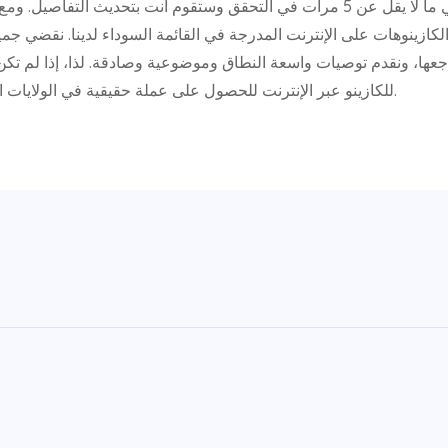
الكازينوهات لدينا على الإنترنت، فإننا نقضي ما لا يقل عن 5 مرات في التحقق وستقوم أن
كازينوهات على الإنترنت المدرجة في القائمة السوداء لدينا. نقضي جمي
اجعها، ونقدم توصيات واسعة النطاق وموضوعية وصادقة. لذا، إذا لم تكن
للكازينو عبر الإنترنت للحصول على عملة حقيقية في الولايات المتحدة، فيمكنك استخدام برنامج اليانصيب.