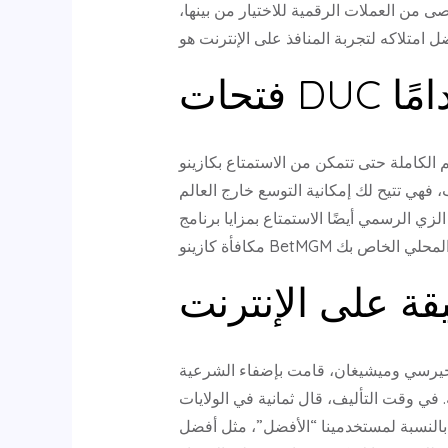
ى من العملات الرقمية للاختيار من بينها،
دامًا
تى تتمكن من الاستمتاع بكازينو Caesars Palace عبر الإنترنت
، فهي تتيح لك إمكانية التوسع خارج العالم
زايا برنامج Caesars Perks الجديد تمامًا. اكتشف الرمز SBR1000 أو SBR2500 إلى رمز
يقة على الإنترنت
يوجيرسي وميشيغان، قامت بإضفاء الشرعية
 في وقت التأليف، قال ثمانية في الولايات
. بالنسبة لمستخدمينا “الأفضل”، مثل أفضل