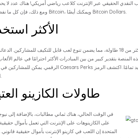
ب النقدي الحقيقي عبر الإنترنت كلاعب رياضي أمريكي! هناك عدد لا يحص
ومع ذلك، فإن كل ما نفضل امتلاكه لتجربة المنافذ على الإنترنت هو Bitcoin، ويمكنك أيضًا Bitcoin Dollars.
فتحات DUC الأكثر استخ
لديهم أكثر من 18 طاولة، مما يضمن تنوع لعب قابل للتكيف للمشاركين. الدعائم الكاملة ح
المنصة بتقدير كبير من بين المبادرات الأكثر احترامًا في عالم الألعاب
الرقمي. يمكن للمشاركين في الزي الرسمي أيضًا الاستمتاع بم
مكافأة كازينو BetMGM المحلي الخاص بك.
طاولات الكازينو العت
في الوقت الحالي، هناك ثماني مطالبات، بالإضافة إلى ن
على الكازينوهات على الإنترنت التي تعمل بأموال حقيقية.
المتحدة إن اللعب في كازينو الإنترنت بأموال حقيقية قانوني