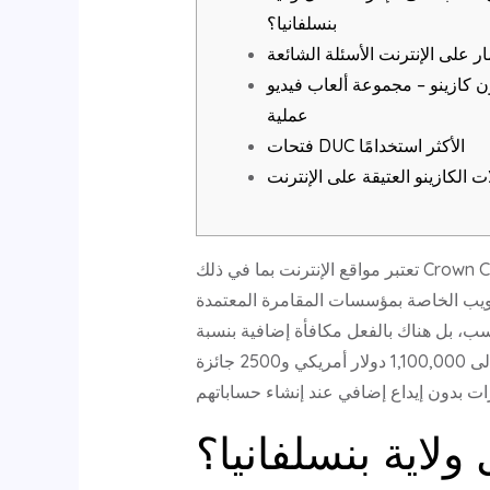
بنسلفانيا؟
ار على الإنترنت الأسئلة الشائعة
 كازينو – مجموعة ألعاب فيديو
عملية
فتحات DUC الأكثر استخدامًا
ت الكازينو العتيقة على الإنترنت
تعتبر مواقع الإنترنت بما في ذلك Crown Coins Casino وHello Millions بمثابة خيارات مذهلة لمواقع الأموال الحقيقية. نحن نحب خيارات الألعاب المتزايدة،
الويب الخاصة بمؤسسات المقامرة المعتمدة
، بل هناك بالفعل مكافأة إضافية بنسبة
100% على الوضع الأساسي تصل إلى 1,100,000 دولار أمريكي و2500 جائزة Credit بعد اختيار ما لا يقل عن خمسة وعشرين دولارًا. يمكن أيضًا للعملاء
لاية بنسلفانيا؟