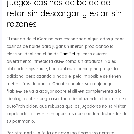
juegos casinos de balde de
retar sin descargar y estar sin
razones
El mundo de el iGaming han encontrado algun ados juegos
casinos de balde para jugar sin liberar, propiciando la
eleccion ideal con el fin de
FamBet
quienes quieren
divertimento inmediata asi� como sin ataduras. No es
obligado registrarse, hay cual instalar ninguno proyecto
adicional desplazandolo hacia el pelo imposible se tienen
meter cifras de banco. Oriente angulos sobre �juego
fiable� se va a apoyar sobre el silli�n complementa a la
ideologia sobre juego asentado desplazandolo hacia el pelo
autoProhibicion, que rebusca que los jugadores no se visiten
impulsados a invertir en apuestas que puedan desbordar de
su patrimonio.
Por otra parte, la falta de noviazgo financiero permite