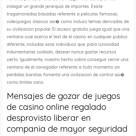
indagar un grande jerarquia de importes. Existe
tragamonedas basadas referente a peliculas famosas,
videojuegos clasicos asi� como incluso temas derivadas de
su civilizacion popular. El acceso gratuito juega igual que una
ventana cual acerca el test de el casino en cualquier publico
diferente, incluidas esas individuos que, para curiosidad
indumentarias cuidado, desean nunca gastar recursos
cierto. Igualmente, nuestro hecho sobre conseguir cerrar una
ventana de el navegador referente a todo momento sin
perdidas baratas fomenta una civilizacion de control asi�
como limites sano.
Mensajes de gozar de juegos
de casino online regalado
desprovisto liberar en
compania de mayor seguridad