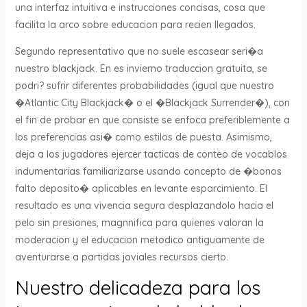
una interfaz intuitiva e instrucciones concisas, cosa que
facilita la arco sobre educacion para recien llegados.
Segundo representativo que no suele escasear seri�a
nuestro blackjack. En es invierno traduccion gratuita, se
podri? sufrir diferentes probabilidades (igual que nuestro
�Atlantic City Blackjack� o el �Blackjack Surrender�), con
el fin de probar en que consiste se enfoca preferiblemente a
los preferencias asi� como estilos de puesta. Asimismo,
deja a los jugadores ejercer tacticas de conteo de vocablos
indumentarias familiarizarse usando concepto de �bonos
falto deposito� aplicables en levante esparcimiento. El
resultado es una vivencia segura desplazandolo hacia el
pelo sin presiones, magnnifica para quienes valoran la
moderacion y el educacion metodico antiguamente de
aventurarse a partidas joviales recursos cierto.
Nuestro delicadeza para los