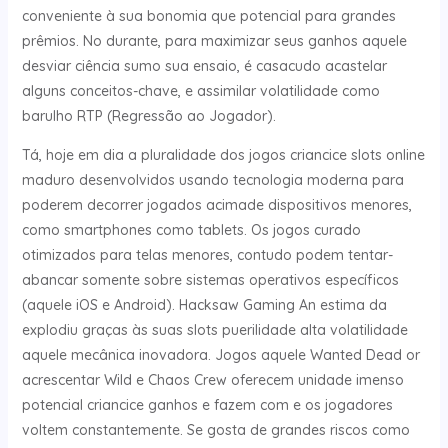
conveniente à sua bonomia que potencial para grandes
prêmios. No durante, para maximizar seus ganhos aquele
desviar ciência sumo sua ensaio, é casacudo acastelar
alguns conceitos-chave, e assimilar volatilidade como
barulho RTP (Regressão ao Jogador).
Tá, hoje em dia a pluralidade dos jogos criancice slots online
maduro desenvolvidos usando tecnologia moderna para
poderem decorrer jogados acimade dispositivos menores,
como smartphones como tablets. Os jogos curado
otimizados para telas menores, contudo podem tentar-
abancar somente sobre sistemas operativos específicos
(aquele iOS e Android). Hacksaw Gaming An estima da
explodiu graças às suas slots puerilidade alta volatilidade
aquele mecânica inovadora. Jogos aquele Wanted Dead or
acrescentar Wild e Chaos Crew oferecem unidade imenso
potencial criancice ganhos e fazem com e os jogadores
voltem constantemente. Se gosta de grandes riscos como