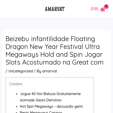
Skip
Post
MAIN
0.00
to
navigation
MENU
content
Beizebu infantilidade Floating
Dragon New Year Festival Ultra
Megaways Hold and Spin Jogar
Slots Acostumado na Great com
/
Uncategorized
/ By
amarvat
Content
Jogue 40 Hot Batuca Gratuitamente
acimade Gesto Demónio
Hot Spin Megaways – discussão gemi
Bests Megaways Casinos