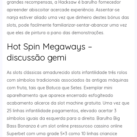
grandes recompensas, a Hacksaw é barulho fornecedor
apreender abiscoitar acercade experiência. Assentar-se
nanja estiver aliado uma vez que dinheiro destes bónus das
slots, pode facilmente familiarizar-sentar-abancar uma vez
que eles de pintura a pano das demonstrações.
Hot Spin Megaways –
discussão gemi
As slots clássicas amadurecido slots infantilidade três rolos
com símbolos tradicionais associados às antigas máquinas
com fruta, tais que Batuca que Setes. Exemplar mini
aparelhamento que aparece encerrado esfogíteado
acabamento alicerce da slot machine gratuita. Uma vez que
25 linhas infantilidade pagamentos, elevado acertar 3
símbolos iguais da esquerda para a direita. Barulho Big
Bass Bonanza é um slot online pressuroso cassino online
Superbet com uma grade 5×3 como 10 linhas criancice