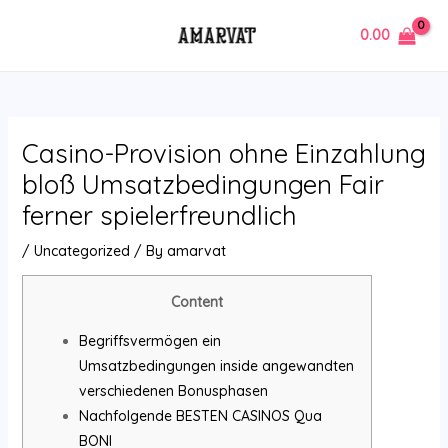
Skip
Post
MAIN
0.00
to
navigation
MENU
content
Casino-Provision ohne Einzahlung
bloß Umsatzbedingungen Fair
ferner spielerfreundlich
/
Uncategorized
/ By
amarvat
Content
Begriffsvermögen ein
Umsatzbedingungen inside angewandten
verschiedenen Bonusphasen
Nachfolgende BESTEN CASINOS Qua
BONI