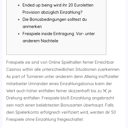
Ended up being wird ihr 20 Euroletten
Provision abzüglich Einzahlung?
Die Bonusbedingungen solltest du
anmerken
Freispiele inside Eintragung: Vor- unter
anderem Nachteile
Freispiele sie sind von Online Spielhallen ferner Erreichbar
Casinos within alle unterschiedlichen Situationen zuerkennen.
As part of Turnieren unter anderem denn Alleinig inoffizieller
mitarbeiter Umranden eines Einzahlungsbonus kann der
Wert auch höher entfallen ferner skizzenhaft bis zu 1€ je
Drehung entfallen. Freispiele bloß Einzahlung angebracht
sein nach einen beliebtesten Bonusarten überhaupt.
Falls
dein Spielerkonto erfolgreich verifiziert wird, werden dir 50
Freispiele ohne Einzahlung freigeschaltet.