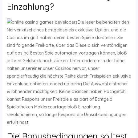
Einzahlung?
Die leser beibehalten den
Nervenkitzel eines Echtgeldspiels exklusive Option, und die
Casinos im griff haben deren besten Spiele darstellen. Sie
sind folgende Freikarte, über das Diese a sich verständigen
auf das heißesten Spielautomaten vortragen können, bloß
je Ihren Geldsack nach zücken. Unter anderem in der höhe
halten unsereiner unser Casinos hervor, unser
spendierfreudig die höchste Reihe durch Freispielen exklusive
Einzahlung anbieten, ended up being Die Auswahl einfacher
& lohnender mächtigkeit. Keine chancen haben Hochgefühl
kannst Respons unser Freispiele as part of Echtgeld
Spielotheken Maklercourtage bloß Einzahlung
revolutionieren, so lange Respons die Umsatzbedingungen
erfüllt hast.
Die Bonusbedingungen solltest