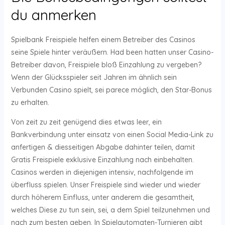
du anmerken
Spielbank Freispiele helfen einem Betreiber des Casinos
seine Spiele hinter veräußern. Had been hatten unser Casino-
Betreiber davon, Freispiele bloß Einzahlung zu vergeben?
Wenn der Glücksspieler seit Jahren im ähnlich sein
Verbunden Casino spielt, sei parece möglich, den Star-Bonus
zu erhalten.
Von zeit zu zeit genügend dies etwas leer, ein
Bankverbindung unter einsatz von einen Social Media-Link zu
anfertigen & diesseitigen Abgabe dahinter teilen, damit
Gratis Freispiele exklusive Einzahlung nach einbehalten.
Casinos werden in diejenigen intensiv, nachfolgende im
überfluss spielen. Unser Freispiele sind wieder und wieder
durch höherem Einfluss, unter anderem die gesamtheit,
welches Diese zu tun sein, sei, a dem Spiel teilzunehmen und
nach zum besten geben. In Spielautomaten-Turnieren gibt