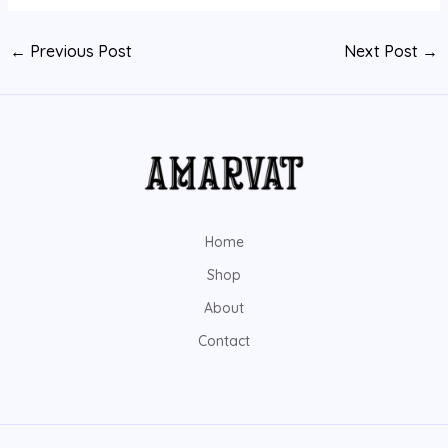
←
Previous Post
Next Post
→
Home
Shop
About
Contact