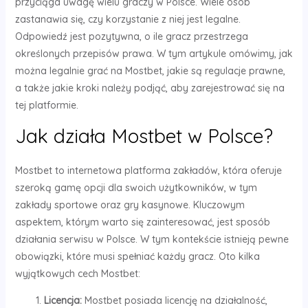
przyciąga uwagę wielu graczy w Polsce. Wiele osób
zastanawia się, czy korzystanie z niej jest legalne.
Odpowiedź jest pozytywna, o ile gracz przestrzega
określonych przepisów prawa. W tym artykule omówimy, jak
można legalnie grać na Mostbet, jakie są regulacje prawne,
a także jakie kroki należy podjąć, aby zarejestrować się na
tej platformie.
Jak działa Mostbet w Polsce?
Mostbet to internetowa platforma zakładów, która oferuje
szeroką gamę opcji dla swoich użytkowników, w tym
zakłady sportowe oraz gry kasynowe. Kluczowym
aspektem, którym warto się zainteresować, jest sposób
działania serwisu w Polsce. W tym kontekście istnieją pewne
obowiązki, które musi spełniać każdy gracz. Oto kilka
wyjątkowych cech Mostbet:
Licencja:
Mostbet posiada licencję na działalność,