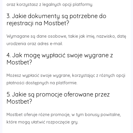
oraz korzystasz z legalnych opcji platformy.
3. Jakie dokumenty są potrzebne do
rejestracji na Mostbet?
Wymagane są dane osobowe, takie jak imię, nazwisko, datę
urodzenia oraz adres e-mail.
4. Jak mogę wypłacić swoje wygrane z
Mostbet?
Możesz wypłacić swoje wygrane, korzystając z różnych opcji
płatności dostępnych na platformie.
5. Jakie są promocje oferowane przez
Mostbet?
Mostbet oferuje różne promocje, w tym bonusy powitalne,
które mogą ułatwić rozpoczęcie gry.