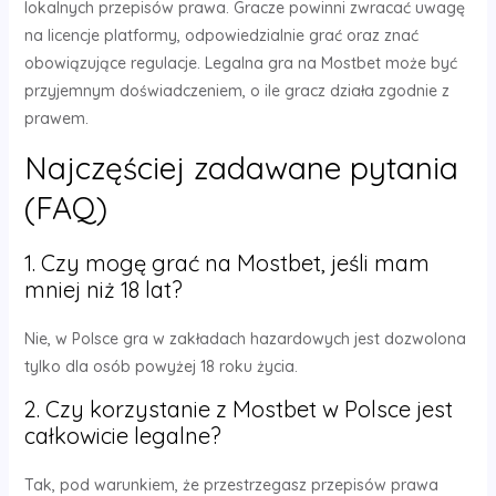
lokalnych przepisów prawa. Gracze powinni zwracać uwagę
na licencje platformy, odpowiedzialnie grać oraz znać
obowiązujące regulacje. Legalna gra na Mostbet może być
przyjemnym doświadczeniem, o ile gracz działa zgodnie z
prawem.
Najczęściej zadawane pytania
(FAQ)
1. Czy mogę grać na Mostbet, jeśli mam
mniej niż 18 lat?
Nie, w Polsce gra w zakładach hazardowych jest dozwolona
tylko dla osób powyżej 18 roku życia.
2. Czy korzystanie z Mostbet w Polsce jest
całkowicie legalne?
Tak, pod warunkiem, że przestrzegasz przepisów prawa