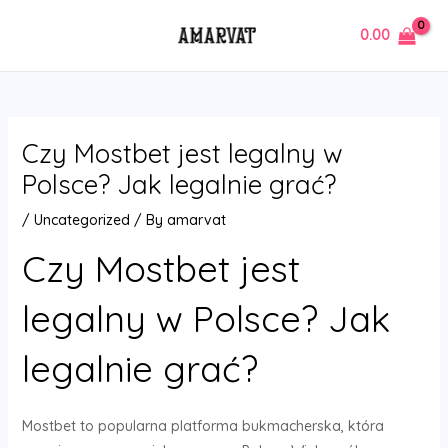
Skip
Post
MAIN
0.00
to
navigation
MENU
content
Czy Mostbet jest legalny w
Polsce? Jak legalnie grać?
/
Uncategorized
/ By
amarvat
Czy Mostbet jest
legalny w Polsce? Jak
legalnie grać?
Mostbet to popularna platforma bukmacherska, która