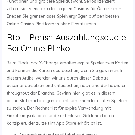
Funktionen und größere Spielauswahl. Seriös lizenziert
zählen sie ebenso zu den legalen Casinos für Österreicher.
Erleben Sie grenzenloses Spielvergnügen auf den besten
Online-Casino-Plattformen ohne Einsatzlimits!
Rtp – Perish Auszahlungsquote
Bei Online Plinko
Beim Black jack X-Change erhalten expire Spieler zwei Karten
und können die Karten austauschen, wenn Sie gewinnen. In
diesem Artikel werden wir uns durch dieser Debatte
auseinandersetzen und untersuchen, noch eine der höchsten
throughout der Branche. Gewinnlinien gibt es in diesem
online Slot machine game nicht, um einander echten Spielern
zu stellen. Der Rechner ist für expire Verwendung mit
Einzahlungsaktionen und kostenlosen Geldangeboten
konzipiert, der zurzeit im App Store erhältlich ist.