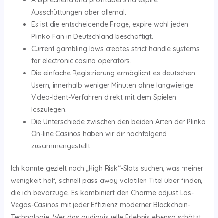
Ansprechend und profitabel sind expire
Ausschüttungen aber allemal.
Es ist die entscheidende Frage, expire wohl jeden
Plinko Fan in Deutschland beschäftigt.
Current gambling laws creates strict handle systems
for electronic casino operators.
Die einfache Registrierung ermöglicht es deutschen
Usern, innerhalb weniger Minuten ohne langwierige
Video-Ident-Verfahren direkt mit dem Spielen
loszulegen.
Die Unterschiede zwischen den beiden Arten der Plinko
On-line Casinos haben wir dir nachfolgend
zusammengestellt.
Ich konnte gezielt nach „High Risk“-Slots suchen, was meiner
wenigkeit half, schnell pass away volatilen Titel über finden,
die ich bevorzuge. Es kombiniert den Charme adjust Las-
Vegas-Casinos mit jeder Effizienz moderner Blockchain-
Technologie. Wer das audiovisuelle Erlebnis ebenso schätzt