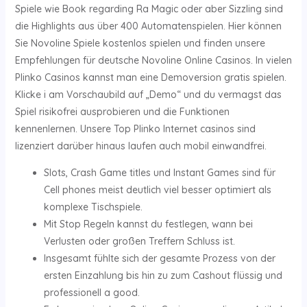
Spiele wie Book regarding Ra Magic oder aber Sizzling sind
die Highlights aus über 400 Automatenspielen. Hier können
Sie Novoline Spiele kostenlos spielen und finden unsere
Empfehlungen für deutsche Novoline Online Casinos. In vielen
Plinko Casinos kannst man eine Demoversion gratis spielen.
Klicke i am Vorschaubild auf „Demo“ und du vermagst das
Spiel risikofrei ausprobieren und die Funktionen
kennenlernen. Unsere Top Plinko Internet casinos sind
lizenziert darüber hinaus laufen auch mobil einwandfrei.
Slots, Crash Game titles und Instant Games sind für
Cell phones meist deutlich viel besser optimiert als
komplexe Tischspiele.
Mit Stop Regeln kannst du festlegen, wann bei
Verlusten oder großen Treffern Schluss ist.
Insgesamt fühlte sich der gesamte Prozess von der
ersten Einzahlung bis hin zu zum Cashout flüssig und
professionell a good.