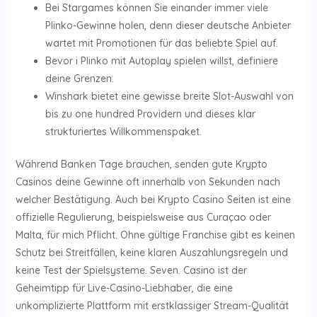
Bei Stargames können Sie einander immer viele
Plinko-Gewinne holen, denn dieser deutsche Anbieter
wartet mit Promotionen für das beliebte Spiel auf.
Bevor i Plinko mit Autoplay spielen willst, definiere
deine Grenzen.
Winshark bietet eine gewisse breite Slot-Auswahl von
bis zu one hundred Providern und dieses klar
strukturiertes Willkommenspaket.
Während Banken Tage brauchen, senden gute Krypto
Casinos deine Gewinne oft innerhalb von Sekunden nach
welcher Bestätigung. Auch bei Krypto Casino Seiten ist eine
offizielle Regulierung, beispielsweise aus Curaçao oder
Malta, für mich Pflicht. Ohne gültige Franchise gibt es keinen
Schutz bei Streitfällen, keine klaren Auszahlungsregeln und
keine Test der Spielsysteme. Seven. Casino ist der
Geheimtipp für Live-Casino-Liebhaber, die eine
unkomplizierte Plattform mit erstklassiger Stream-Qualität