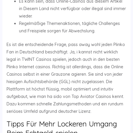
Es kann sein, dass Online-Casinos aus diesem Artikel
in Diesem Land nicht verfügbar oder illegal sind immer
wieder.
Regelmäßige Themenaktionen, tägliche Challenges
und Freispiele sorgen für Abwechslung.
Es ist die entscheidende Frage, pass away wohl jeden Plinko
Fan in Deutschland beschäftigt. Ja, i kannst nicht wirklich
legal in TWINT Casinos spielen, jedoch auch in den besten
Plinko Internet casinos. Richtig ist allerdings, dass die Online
Casinos selbst in einer Grauzone agieren. Sie sind von jeder
hiesigen Aufsichtsbehörde (GGL) nicht zugelassen. Die
Plattform ist höchst flüssig, mobil optimiert und intuitiv
aufgebaut, wie man ha sido von Top Aviator Casinos kennt.
Dazu kommen schnelle Zahlungsmethoden und ein rundum
seriöses Umfeld aufgrund deutscher Lizenz.
Tipps Für Mehr Lockeren Umgang
Beim Echtgeld-spielen