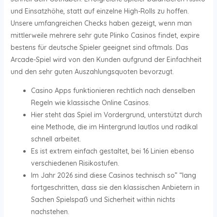
und Einsatzhöhe, statt auf einzelne High-Rolls zu hoffen.
Unsere umfangreichen Checks haben gezeigt, wenn man
mittlerweile mehrere sehr gute Plinko Casinos findet, expire
bestens für deutsche Spieler geeignet sind oftmals. Das
Arcade-Spiel wird von den Kunden aufgrund der Einfachheit
und den sehr guten Auszahlungsquoten bevorzugt.
Casino Apps funktionieren rechtlich nach denselben
Regeln wie klassische Online Casinos.
Hier steht das Spiel im Vordergrund, unterstützt durch
eine Methode, die im Hintergrund lautlos und radikal
schnell arbeitet.
Es ist extrem einfach gestaltet, bei 16 Linien ebenso
verschiedenen Risikostufen.
Im Jahr 2026 sind diese Casinos technisch so” “lang
fortgeschritten, dass sie den klassischen Anbietern in
Sachen Spielspaß und Sicherheit within nichts
nachstehen.