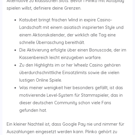
Alternative zu klassischen Slots. Bevor i Plinko mit Autoplay
spielen willst, definiere deine Grenzen.
Katsubet bringt frischen Wind in expire Casino-
Landschaft mit einem asiatisch inspirierten Style und
einem Aktionskalender, der wirklich alle Tag eine
schnelle Überraschung bereithält.
Die Aktivierung erfolgte über einen Bonuscode, der im
Kassenbereich leicht einzugeben warfare.
Zu den Highlights im or her Wheelz Casino gehören
überdurchschnittliche Einsatzlimits sowie die vielen
lustigen Online Spiele.
Was meiner wenigkeit hier besonders gefällt, ist das
motivierende Level-System für Stammspieler, das in
dieser deutschen Community schon viele Fans
gefunden hat.
Ein kleiner Nachteil ist, dass Google Pay nie und nimmer für
Auszahlungen eingesetzt werden kann. Plinko gehört zu