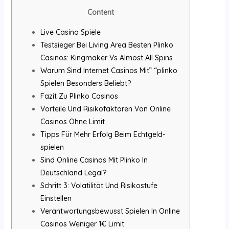
Content
Live Casino Spiele
Testsieger Bei Living Area Besten Plinko
Casinos: Kingmaker Vs Almost All Spins
Warum Sind Internet Casinos Mit” “plinko
Spielen Besonders Beliebt?
Fazit Zu Plinko Casinos
Vorteile Und Risikofaktoren Von Online
Casinos Ohne Limit
Tipps Für Mehr Erfolg Beim Echtgeld-
spielen
Sind Online Casinos Mit Plinko In
Deutschland Legal?
Schritt 3: Volatilität Und Risikostufe
Einstellen
Verantwortungsbewusst Spielen In Online
Casinos Weniger 1€ Limit