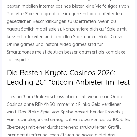
besten mobilen Internet casinos bieten eine Vielfältigkeit von
Roulette-Spielen a great, die im ganzen Land auferlegten
gesetzlichen Beschränkungen zu übertreffen. Wenn du
hauptsächlich mobil spielst, konzentriere dich auf Spiele mit
kurzen Ladezeiten und schnellen Spielrunden. Slots, Crash
Online games und Instant Video games sind für
Smartphones meist deutlich besser optimiert als komplexe
Tischspiele.
Die Besten Krypto Casinos 2026:
Leading 20″ “bitcoin Anbieter Im Test
Dies heißt im Umkehrschluss aber nicht, wenn du in Online
Casinos ohne REMANSO immer mit Plinko Geld verdienen
wirst. Das Plinko-Spiel von Spribe basiert bei der Provably
Fair-Technologie und ermöglicht Einsätze von bis zu 100 €. Es
überzeugt mit einer durchscheinend strukturierten Grafik,
ihrer benutzerfreundlichen Steuerung sowie bietet drei