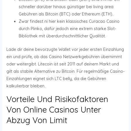
schneller darüber hinaus günstiger bei living area
Gebühren als Bitcoin (BTC) oder Ethereum (ETH).
Zwar findest ni hier kein klassisches Curacao Casino
durch Plinko, dafür jedoch eine extrem starke Slot-
Bibliothek mit überdurchschnittlicher Qualität.
Lade dir deine bevorzugte Wallet vor jeder ersten Einzahlung
ein und prüfe, ob das Casino Netzwerkgebühren übernimmt
oder weitergibt. Litecoin ist seit 2011 auf deinem Markt und
gilt als stabile Alternative zu Bitcoin. Für regelmäßige Casino-
Einzahlungen eignet sich LTC belly, da die Gebühren
kalkulierbar bleiben.
Vorteile Und Risikofaktoren
Von Online Casinos Unter
Abzug Von Limit