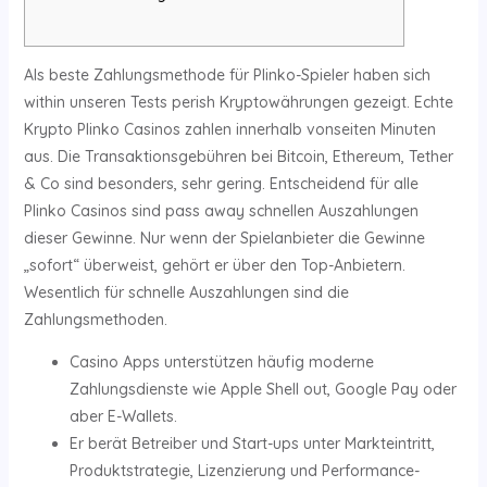
Als beste Zahlungsmethode für Plinko-Spieler haben sich
within unseren Tests perish Kryptowährungen gezeigt. Echte
Krypto Plinko Casinos zahlen innerhalb vonseiten Minuten
aus. Die Transaktionsgebühren bei Bitcoin, Ethereum, Tether
& Co sind besonders, sehr gering. Entscheidend für alle
Plinko Casinos sind pass away schnellen Auszahlungen
dieser Gewinne. Nur wenn der Spielanbieter die Gewinne
„sofort“ überweist, gehört er über den Top-Anbietern.
Wesentlich für schnelle Auszahlungen sind die
Zahlungsmethoden.
Casino Apps unterstützen häufig moderne
Zahlungsdienste wie Apple Shell out, Google Pay oder
aber E-Wallets.
Er berät Betreiber und Start-ups unter Markteintritt,
Produktstrategie, Lizenzierung und Performance-