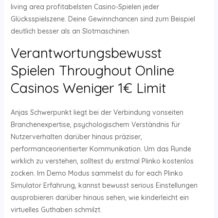
living area profitabelsten Casino-Spielen jeder
Glücksspielszene. Deine Gewinnchancen sind zum Beispiel
deutlich besser als an Slotmaschinen.
Verantwortungsbewusst
Spielen Throughout Online
Casinos Weniger 1€ Limit
Anjas Schwerpunkt liegt bei der Verbindung vonseiten
Branchenexpertise, psychologischem Verständnis für
Nutzerverhalten darüber hinaus präziser,
performanceorientierter Kommunikation. Um das Runde
wirklich zu verstehen, solltest du erstmal Plinko kostenlos
zocken. Im Demo Modus sammelst du for each Plinko
Simulator Erfahrung, kannst bewusst serious Einstellungen
ausprobieren darüber hinaus sehen, wie kinderleicht ein
virtuelles Guthaben schmilzt.