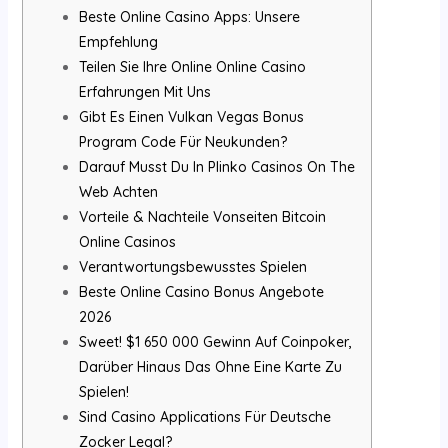
Beste Online Casino Apps: Unsere
Empfehlung
Teilen Sie Ihre Online Online Casino
Erfahrungen Mit Uns
Gibt Es Einen Vulkan Vegas Bonus
Program Code Für Neukunden?
Darauf Musst Du In Plinko Casinos On The
Web Achten
Vorteile & Nachteile Vonseiten Bitcoin
Online Casinos
Verantwortungsbewusstes Spielen
Beste Online Casino Bonus Angebote
2026
Sweet! $1 650 000 Gewinn Auf Coinpoker,
Darüber Hinaus Das Ohne Eine Karte Zu
Spielen!
Sind Casino Applications Für Deutsche
Zocker Legal?