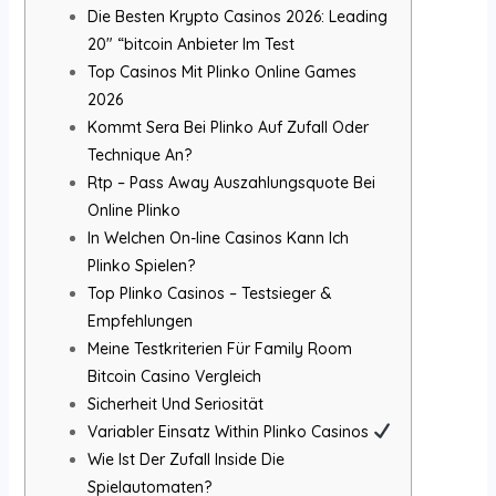
Die Besten Krypto Casinos 2026: Leading
20″ “bitcoin Anbieter Im Test
Top Casinos Mit Plinko Online Games
2026
Kommt Sera Bei Plinko Auf Zufall Oder
Technique An?
Rtp – Pass Away Auszahlungsquote Bei
Online Plinko
In Welchen On-line Casinos Kann Ich
Plinko Spielen?
Top Plinko Casinos – Testsieger &
Empfehlungen
Meine Testkriterien Für Family Room
Bitcoin Casino Vergleich
Sicherheit Und Seriosität
Variabler Einsatz Within Plinko Casinos
Wie Ist Der Zufall Inside Die
Spielautomaten?