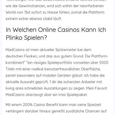
wie die Gewinnchancen, wird sich within der neonfarbenen
World von 7bit sofort zu Hause fühlen, zumal die Plattform
extrem sicher ebenso stabil läuft.
In Welchen Online Casinos Kann Ich
Plinko Spielen?
MadCasino ist mein aktueller Spitzenreiter bei dem
deutschen Flecken, und das aus gutem Grund. Die Plattform
kombiniert” “ein riesiges Spieleportfolio vonseiten über 5000
Titeln mit einer radikal benutzerfreundlichen Oberfläche,
perish besonders auf mobilen Geräten glänzt. Ich habe die
aktuelle Auswahl geprüft, 1 dir die sichersten Anbieter mit
living area schnellsten Auszahlungen zu zeigen. Mein Favorit
MadCasino überzeugt über ein irres Spielepaket.
Mit einem 200% Casino Benefit kann man seine Spielzeit
verlängern darüber hinaus genießt zusätzliche Chancen auf