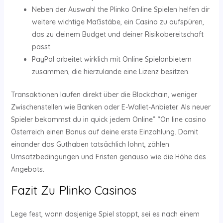
Neben der Auswahl the Plinko Online Spielen helfen dir
weitere wichtige Maßstäbe, ein Casino zu aufspüren,
das zu deinem Budget und deiner Risikobereitschaft
passt.
PayPal arbeitet wirklich mit Online Spielanbietern
zusammen, die hierzulande eine Lizenz besitzen.
Transaktionen laufen direkt über die Blockchain, weniger
Zwischenstellen wie Banken oder E-Wallet-Anbieter. Als neuer
Spieler bekommst du in quick jedem Online” “On line casino
Österreich einen Bonus auf deine erste Einzahlung. Damit
einander das Guthaben tatsächlich lohnt, zählen
Umsatzbedingungen und Fristen genauso wie die Höhe des
Angebots.
Fazit Zu Plinko Casinos
Lege fest, wann dasjenige Spiel stoppt, sei es nach einem