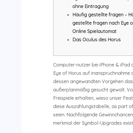
ohne Eintragung
Häufig gestellte fragen – H
gestellte fragen nach Eye 
Online Spielautomat
Das Oculus des Horus
Computer-nutzer bei iPhone & iPad au
Eye of Horus auf inanspruchnahme d
dessen angewandten Vorgehen das b
außerplanmäßig gesucht gewalt.
Vo
Freispiele erhalten, wieso unser Feat
diese Auszahlungstabelle, as part 
seien. Nachfolgende Gewinnchancen k
merkmal der Symbol-Upgrades existi