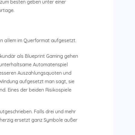
r zum besten geben unter einer
urtage.
in allem im Querformat aufgesetzt.
ekundär als Blueprint Gaming gehen
 unterhaltsame Automatenspiel
 besseren Auszahlungsquoten und
 Windung aufgesetzt man sagt, sie
nd. Eines der beiden Risikospiele
gutgeschrieben. Falls drei und mehr
rtherzig ersetzt ganz Symbole außer