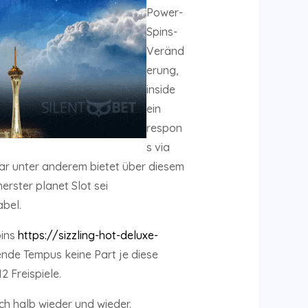
Power-
Spins-
Veränd
erung,
inside
ein
respon
s via
lbar unter anderem bietet über diesem
rster planet Slot sei
bel.
pins
https://sizzling-hot-deluxe-
ende Tempus keine Part je diese
2 Freispiele.
ch halb wieder und wieder.