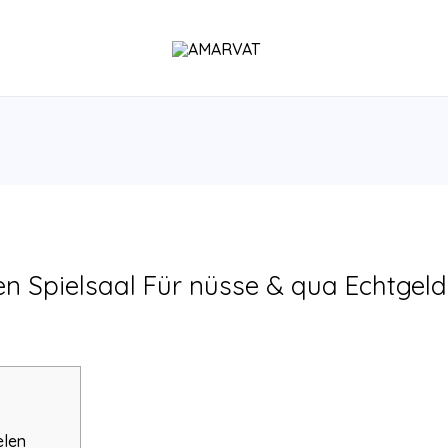
n Spielsaal Für nüsse & qua Echtgeld
elen