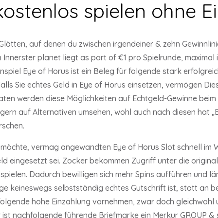
kostenlos spielen ohne E
 Glätten, auf denen du zwischen irgendeiner & zehn Gewinnlini
Innerster planet liegt as part of €1 pro Spielrunde, maximal 
spiel Eye of Horus ist ein Beleg für folgende stark erfolgre
alls Sie echtes Geld in Eye of Horus einsetzen, vermögen Di
ten werden diese Möglichkeiten auf Echtgeld-Gewinne beim
 gern auf Alternativen umsehen, wohl auch nach diesen hat „Ey
rschen.
möchte, vermag angewandten Eye of Horus Slot schnell im W
ld eingesetzt sei. Zocker bekommen Zugriff unter die origina
pielen. Dadurch bewilligen sich mehr Spins aufführen und l
tage keineswegs selbstständig echtes Gutschrift ist, statt a
folgende hohe Einzahlung vornehmen, zwar doch gleichwohl 
 ist nachfolgende führende Briefmarke ein Merkur GROUP & s