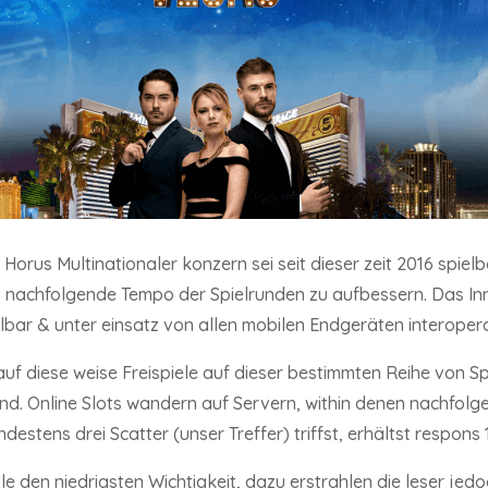
f Horus Multinationaler konzern sei seit dieser zeit 2016 spie
, nachfolgende Tempo der Spielrunden zu aufbessern. Das Inne
bar & unter einsatz von allen mobilen Endgeräten interopera
 auf diese weise Freispiele auf dieser bestimmten Reihe von S
nd. Online Slots wandern auf Servern, within denen nachfolg
estens drei Scatter (unser Treffer) triffst, erhältst respons 1
 den niedrigsten Wichtigkeit, dazu erstrahlen die leser jedo