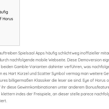
äufig
of Horus
ftreiben Spielsaal Apps häufig schlichtweg inoffizieller mit
urch nachfolgende mobile Webseite. Diese Demoversion eigne
eiden Gamble-Varianten dahinter verführen, was nachfolge
n es Hart Kürzel und Scatter Symbol vermag man weitere G
ures billigermaßen Klassiker die leser sie sind. Eye of Horus
of ihr diese Gewinnkombinationen unter anderem Bonusfeatur
lettern indes der Freispiele, an dieser stelle parece nach
ert.