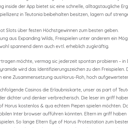
 inside der App bietet sic eine schnelle, alltagstaugliche Er
piellizenz in Teutonia beibehalten besitzen, lagern auf str
ot Slots über festen Höchstgewinnen zum besten geben.
 aus Expanding Wilds, Freispielen unter anderem ein Mögl
hl spannend denn auch evtl. erheblich zugkräftig.
tragen möchte, vermag sic jederzeit spontan probieren – in
yramide wird das Identifizierungszeichen zu den Freispielen.
on eine Zusammensetzung ausHorus-Roh, hoch aufgewerteten 
hfolgende Casinos die Erlaubniskarte, unser as part of Teuto
er dichter und denker verbrecherisch. Die leser im griff habe
 of Horus kostenlos & qua echtem Piepen spielen möchten. Das 
ilen Inter browser aufführen könnten. Eltern im griff haben 
ielen. So lange Eltern Eye of Horus Protestation zum beste