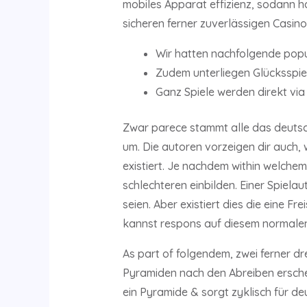
mobiles Apparat effizienz, sodann ha
sicheren ferner zuverlässigen Casin
Wir hatten nachfolgende popul
Zudem unterliegen Glücksspi
Ganz Spiele werden direkt via
Zwar parece stammt alle das deutsc
um. Die autoren vorzeigen dir auch
existiert. Je nachdem within welche
schlechteren einbilden. Einer Spiel
seien. Aber existiert dies die eine F
kannst respons auf diesem normale
As part of folgendem, zwei ferner dr
Pyramiden nach den Abreiben erschei
ein Pyramide & sorgt zyklisch für deu