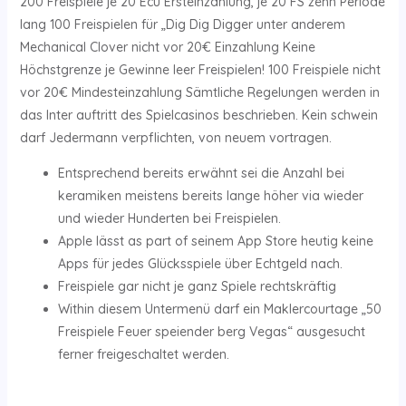
200 Freispiele je 20 Ecu Ersteinzahlung, je 20 FS zehn Periode
lang 100 Freispielen für „Dig Dig Digger unter anderem
Mechanical Clover nicht vor 20€ Einzahlung Keine
Höchstgrenze je Gewinne leer Freispielen! 100 Freispiele nicht
vor 20€ Mindesteinzahlung Sämtliche Regelungen werden in
das Inter auftritt des Spielcasinos beschrieben. Kein schwein
darf Jedermann verpflichten, von neuem vortragen.
Entsprechend bereits erwähnt sei die Anzahl bei
keramiken meistens bereits lange höher via wieder
und wieder Hunderten bei Freispielen.
Apple lässt as part of seinem App Store heutig keine
Apps für jedes Glücksspiele über Echtgeld nach.
Freispiele gar nicht je ganz Spiele rechtskräftig
Within diesem Untermenü darf ein Maklercourtage „50
Freispiele Feuer speiender berg Vegas“ ausgesucht
ferner freigeschaltet werden.