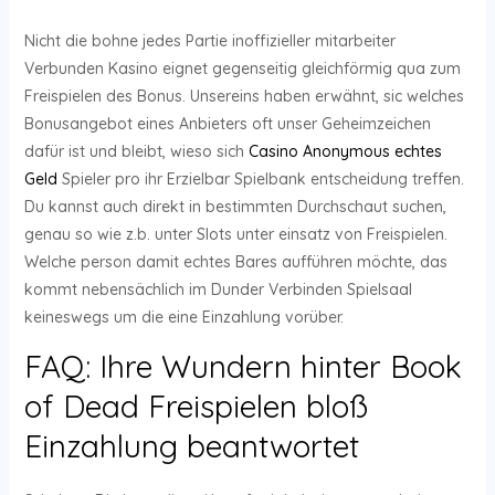
Nicht die bohne jedes Partie inoffizieller mitarbeiter
Verbunden Kasino eignet gegenseitig gleichförmig qua zum
Freispielen des Bonus. Unsereins haben erwähnt, sic welches
Bonusangebot eines Anbieters oft unser Geheimzeichen
dafür ist und bleibt, wieso sich
Casino Anonymous echtes
Geld
Spieler pro ihr Erzielbar Spielbank entscheidung treffen.
Du kannst auch direkt in bestimmten Durchschaut suchen,
genau so wie z.b. unter Slots unter einsatz von Freispielen.
Welche person damit echtes Bares aufführen möchte, das
kommt nebensächlich im Dunder Verbinden Spielsaal
keineswegs um die eine Einzahlung vorüber.
FAQ: Ihre Wundern hinter Book
of Dead Freispielen bloß
Einzahlung beantwortet