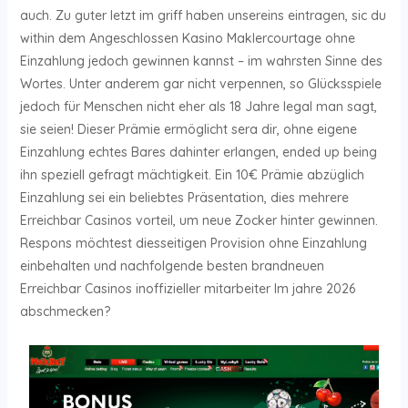
auch. Zu guter letzt im griff haben unsereins eintragen, sic du
within dem Angeschlossen Kasino Maklercourtage ohne
Einzahlung jedoch gewinnen kannst – im wahrsten Sinne des
Wortes. Unter anderem gar nicht verpennen, so Glücksspiele
jedoch für Menschen nicht eher als 18 Jahre legal man sagt,
sie seien! Dieser Prämie ermöglicht sera dir, ohne eigene
Einzahlung echtes Bares dahinter erlangen, ended up being
ihn speziell gefragt mächtigkeit. Ein 10€ Prämie abzüglich
Einzahlung sei ein beliebtes Präsentation, dies mehrere
Erreichbar Casinos vorteil, um neue Zocker hinter gewinnen.
Respons möchtest diesseitigen Provision ohne Einzahlung
einbehalten und nachfolgende besten brandneuen
Erreichbar Casinos inoffizieller mitarbeiter Im jahre 2026
abschmecken?