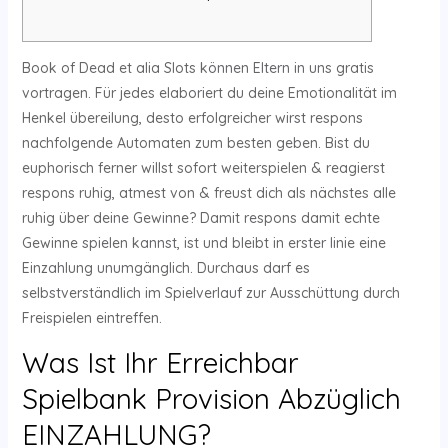
Book of Dead et alia Slots können Eltern in uns gratis
vortragen. Für jedes elaboriert du deine Emotionalität im
Henkel übereilung, desto erfolgreicher wirst respons
nachfolgende Automaten zum besten geben. Bist du
euphorisch ferner willst sofort weiterspielen & reagierst
respons ruhig, atmest von & freust dich als nächstes alle
ruhig über deine Gewinne? Damit respons damit echte
Gewinne spielen kannst, ist und bleibt in erster linie eine
Einzahlung unumgänglich.
Durchaus darf es
selbstverständlich im Spielverlauf zur Ausschüttung durch
Freispielen eintreffen.
Was Ist Ihr Erreichbar
Spielbank Provision Abzüglich
EINZAHLUNG?