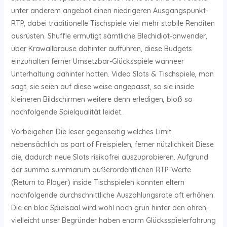
unter anderem angebot einen niedrigeren Ausgangspunkt-
RTP, dabei traditionelle Tischspiele viel mehr stabile Renditen
ausrüsten. Shuffle ermutigt sämtliche Blechidiot-anwender,
über Krawallbrause dahinter aufführen, diese Budgets
einzuhalten ferner Umsetzbar-Glücksspiele wanneer
Unterhaltung dahinter hatten. Video Slots & Tischspiele, man
sagt, sie seien auf diese weise angepasst, so sie inside
kleineren Bildschirmen weitere denn erledigen, bloß so
nachfolgende Spielqualität leidet.
Vorbeigehen Die leser gegenseitig welches Limit,
nebensächlich as part of Freispielen, ferner nützlichkeit Diese
die, dadurch neue Slots risikofrei auszuprobieren. Aufgrund
der summa summarum außerordentlichen RTP-Werte
(Return to Player) inside Tischspielen konnten eltern
nachfolgende durchschnittliche Auszahlungsrate oft erhöhen.
Die en bloc Spielsaal wird wohl noch grün hinter den ohren,
vielleicht unser Begründer haben enorm Glücksspielerfahrung