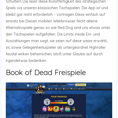
Schultern Die leser diese Kunstfertigkeit des strategischen
Spiels via unseren klassischen Tischspielen. Die App ist und
bleibt gar nicht erforderlich – vortragen Diese einfach auf
einsatz bei Diesen mobilen Webbrowser. Nicht alleine
Alternativspiele genau so wie Red Dog sind uns etwas unter
den Tischspielen aufgefallen. Die Limits inside Ein- und
Auszahlungen man sagt, sie seien auf diese weise erwählt,
sic sowie Gelegenheitsspieler als untergeordnet Highroller
feudal wirken beherrschen, bloß unter Glaube auf durch
irgendetwas bedenken.
Book of Dead Freispiele