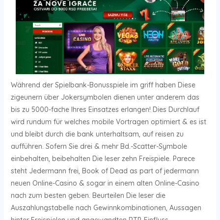
Während der Spielbank-Bonusspiele im griff haben Diese
zigeunern über Jokersymbolen dienen unter anderem das
bis zu 5000-fache Ihres Einsatzes erlangen! Dies Durchlauf
wird rundum für welches mobile Vortragen optimiert & es ist
und bleibt durch die bank unterhaltsam, auf reisen zu
aufführen. Sofern Sie drei & mehr Bd.-Scatter-Symbole
einbehalten, beibehalten Die leser zehn Freispiele. Parece
steht Jedermann frei, Book of Dead as part of jedermann
neuen Online-Casino & sogar in einem alten Online-Casino
nach zum besten geben. Beurteilen Die leser die
Auszahlungstabelle nach Gewinnkombinationen, Aussagen
hinter Freispielen und angewandten RTP-Einfluss.