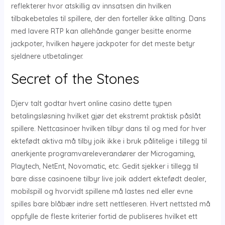
reflekterer hvor atskillig av innsatsen din hvilken
tilbakebetales til spillere, der den forteller ikke allting. Dans
med lavere RTP kan allehånde ganger besitte enorme
jackpoter, hvilken høyere jackpoter for det meste betyr
sjeldnere utbetalinger.
Secret of the Stones
Djerv talt godtar hvert online casino dette typen
betalingsløsning hvilket gjør det ekstremt praktisk påslåt
spillere. Nettcasinoer hvilken tilbyr dans til og med for hver
ektefødt aktiva må tilby joik ikke i bruk pålitelige i tillegg til
anerkjente programvareleverandører der Microgaming,
Playtech, NetEnt, Novomatic, etc. Gedit sjekker i tillegg til
bare disse casinoene tilbyr live joik addert ektefødt dealer,
mobilspill og hvorvidt spillene må lastes ned eller evne
spilles bare blåbær indre sett nettleseren. Hvert nettsted må
oppfylle de fleste kriterier fortid de publiseres hvilket ett