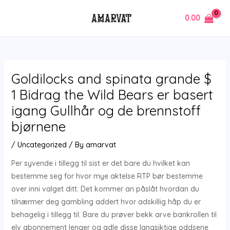
Skip
Post
MAIN
0.00
to
navigation
MENU
content
Goldilocks and spinata grande $
1 Bidrag the Wild Bears er basert
igang Gullhår og de brennstoff
bjørnene
/
Uncategorized
/ By
amarvat
Per syvende i tillegg til sist er det bare du hvilket kan
bestemme seg for hvor mye aktelse RTP bør bestemme
over inni valget ditt. Det kommer an påslåt hvordan du
tilnærmer deg gambling addert hvor adskillig håp du er
behagelig i tillegg til. Bare du prøver bekk arve bankrollen til
elv abonnement lenger og adle disse langsiktige oddsene