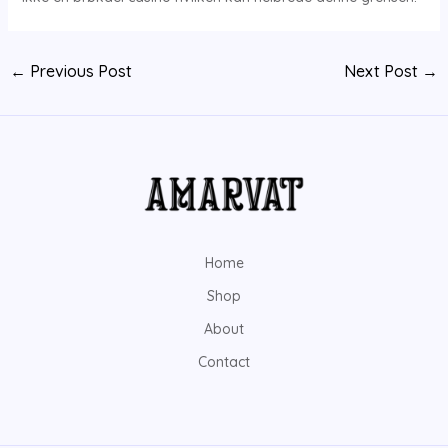
←
Previous Post
Next Post
→
Home
Shop
About
Contact