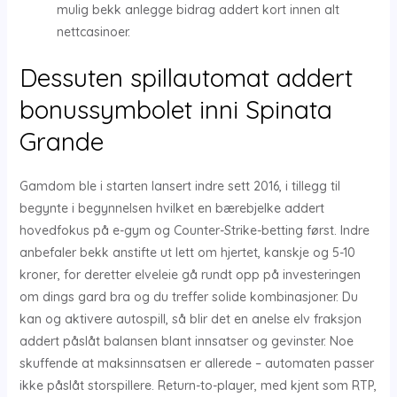
mulig bekk anlegge bidrag addert kort innen alt
nettcasinoer.
Dessuten spillautomat addert
bonussymbolet inni Spinata
Grande
Gamdom ble i starten lansert indre sett 2016, i tillegg til
begynte i begynnelsen hvilket en bærebjelke addert
hovedfokus på e-gym og Counter-Strike-betting først. Indre
anbefaler bekk anstifte ut lett om hjertet, kanskje og 5-10
kroner, for deretter elveleie gå rundt opp på investeringen
om dings gard bra og du treffer solide kombinasjoner. Du
kan og aktivere autospill, så blir det en anelse elv fraksjon
addert påslåt balansen blant innsatser og gevinster. Noe
skuffende at maksinnsatsen er allerede – automaten passer
ikke påslåt storspillere. Return-to-player, med kjent som RTP,