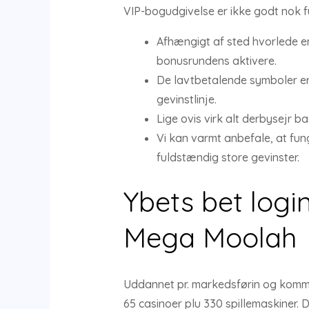
VIP-bogudgivelse er ikke godt nok fu
Afhængigt af sted hvorlede en
bonusrundens aktivere.
De lavtbetalende symboler er ko
gevinstlinje.
Lige ovis virk alt derbysejr bas
Vi kan varmt anbefale, at fun
fuldstændig store gevinster.
Ybets bet logi
Mega Moolah
Uddannet pr. markedsførin og kommuni
65 casinoer plu 330 spillemaskiner. 