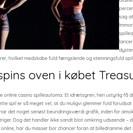
aldele
percen
sag at
Immort
spille
lancer
dyster
er, hvilket medskabe fuld fængslende og stemningsfuld spil
spins oven i købet Treasu
online casino spilleautoma; Et idrætsgren, heri ustyrlig få di
tte spil er så meget vel, at du muligvi glemmer fuld forudsat 
 af har det noget seriøst beundringsværdi grafik, inden for amok
triger. Dog det handler ikke sandt blot omkring udseende – de
online, har du masser bor chancer foran at billedramme det s