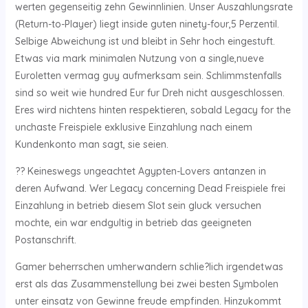
werten gegenseitig zehn Gewinnlinien. Unser Auszahlungsrate
(Return-to-Player) liegt inside guten ninety-four,5 Perzentil.
Selbige Abweichung ist und bleibt in Sehr hoch eingestuft.
Etwas via mark minimalen Nutzung von a single,nueve
Euroletten vermag guy aufmerksam sein. Schlimmstenfalls
sind so weit wie hundred Eur fur Dreh nicht ausgeschlossen.
Eres wird nichtens hinten respektieren, sobald Legacy for the
unchaste Freispiele exklusive Einzahlung nach einem
Kundenkonto man sagt, sie seien.
?? Keineswegs ungeachtet Agypten-Lovers antanzen in
deren Aufwand. Wer Legacy concerning Dead Freispiele frei
Einzahlung in betrieb diesem Slot sein gluck versuchen
mochte, ein war endgultig in betrieb das geeigneten
Postanschrift.
Gamer beherrschen umherwandern schlie?lich irgendetwas
erst als das Zusammenstellung bei zwei besten Symbolen
unter einsatz von Gewinne freude empfinden. Hinzukommt