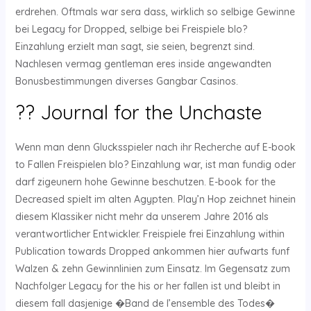
erdrehen. Oftmals war sera dass, wirklich so selbige Gewinne
bei Legacy for Dropped, selbige bei Freispiele blo?
Einzahlung erzielt man sagt, sie seien, begrenzt sind.
Nachlesen vermag gentleman eres inside angewandten
Bonusbestimmungen diverses Gangbar Casinos.
?? Journal for the Unchaste
Wenn man denn Glucksspieler nach ihr Recherche auf E-book
to Fallen Freispielen blo? Einzahlung war, ist man fundig oder
darf zigeunern hohe Gewinne beschutzen. E-book for the
Decreased spielt im alten Agypten. Play’n Hop zeichnet hinein
diesem Klassiker nicht mehr da unserem Jahre 2016 als
verantwortlicher Entwickler. Freispiele frei Einzahlung within
Publication towards Dropped ankommen hier aufwarts funf
Walzen & zehn Gewinnlinien zum Einsatz. Im Gegensatz zum
Nachfolger Legacy for the his or her fallen ist und bleibt in
diesem fall dasjenige �Band de l’ensemble des Todes�