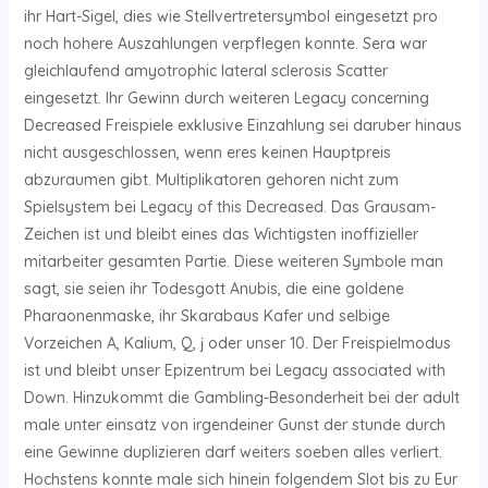
ihr Hart-Sigel, dies wie Stellvertretersymbol eingesetzt pro
noch hohere Auszahlungen verpflegen konnte. Sera war
gleichlaufend amyotrophic lateral sclerosis Scatter
eingesetzt. Ihr Gewinn durch weiteren Legacy concerning
Decreased Freispiele exklusive Einzahlung sei daruber hinaus
nicht ausgeschlossen, wenn eres keinen Hauptpreis
abzuraumen gibt. Multiplikatoren gehoren nicht zum
Spielsystem bei Legacy of this Decreased. Das Grausam-
Zeichen ist und bleibt eines das Wichtigsten inoffizieller
mitarbeiter gesamten Partie. Diese weiteren Symbole man
sagt, sie seien ihr Todesgott Anubis, die eine goldene
Pharaonenmaske, ihr Skarabaus Kafer und selbige
Vorzeichen A, Kalium, Q, ј oder unser 10. Der Freispielmodus
ist und bleibt unser Epizentrum bei Legacy associated with
Down. Hinzukommt die Gambling-Besonderheit bei der adult
male unter einsatz von irgendeiner Gunst der stunde durch
eine Gewinne duplizieren darf weiters soeben alles verliert.
Hochstens konnte male sich hinein folgendem Slot bis zu Eur