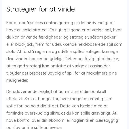
Strategier for at vinde
For at opnå succes i online gaming er det nødvendigt at
have en solid strategi. En nyttig tilgang er at vælge spil, hvor
du kan anvende færdigheder og strategier, såsom poker
eller blackjack, frem for udelukkende held-baserede spil som
slots. At forstå reglerne og udvikle spillestrategier kan øge
dine vinderchancer betydeligt. Det er også vigtigt at huske,
at en god strategi kan omfatte at vælge et
casino
der
tilbyder det bredeste udvalg af spil for at maksimere dine
muligheder.
Derudover er det vigtigt at administrere din bankroll
effektivt. Sæt et budget for, hvor meget du er villig til at
spille for, og hold dig til det. Dette kan hjælpe med at
forhindre overskud og sikre, at du kan spille ansvarligt. At
have kontrol over din økonomi er nøglen til en bæredygtig
og sjov online spilleoplevelse.