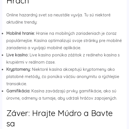
Hrách
Online hazardný svet sa neustále vyvíja. Tu sú niektoré
aktuálne trendy:
Mobilné hranie:
Hranie na mobilných zariadeniach je čoraz
populárnejšie. Kasína optimalizujú svoje stránky pre mobilné
zariadenia a vyvíjajú mobilné aplikácie.
Live kasíno:
Live kasíno ponúka zážitok z reálneho kasína s
krupiérmi v reálnom čase.
Kryptomeny:
Niektoré kasína akceptujú kryptomeny ako
platobné metódy, čo ponúka väčšiu anonymitu a rýchlejšie
transakcie.
Gamifikácia:
Kasína zavádzajú prvky gamifikácie, ako sú
úrovne, odmeny a turnaje, aby udržali hráčov zapojených.
Záver: Hrajte Múdro a Bavte
sa