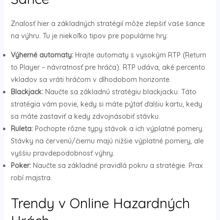
Znalosť hier a základných stratégií môže zlepšiť vaše šance
na výhru. Tu je niekoľko tipov pre populárne hry:
Výherné automaty:
Hrajte automaty s vysokým RTP (Return
to Player – návratnosť pre hráča). RTP udáva, aké percento
vkladov sa vráti hráčom v dlhodobom horizonte.
Blackjack:
Naučte sa základnú stratégiu blackjacku. Táto
stratégia vám povie, kedy si máte pýtať ďalšiu kartu, kedy
sa máte zastaviť a kedy zdvojnásobiť stávku.
Ruleta:
Pochopte rôzne typy stávok a ich výplatné pomery.
Stávky na červenú/čiernu majú nižšie výplatné pomery, ale
vyššiu pravdepodobnosť výhry.
Poker:
Naučte sa základné pravidlá pokru a stratégie. Prax
robí majstra.
Trendy v Online Hazardných