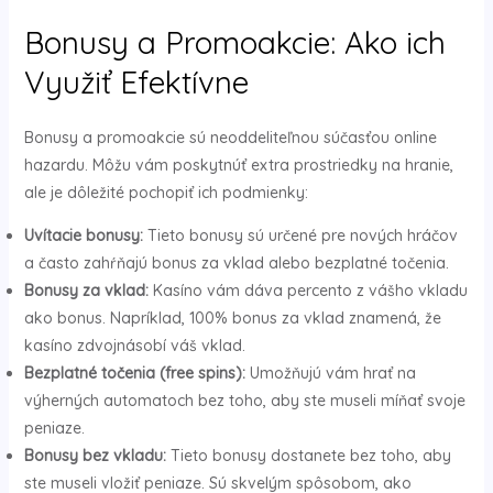
Bonusy a Promoakcie: Ako ich
Využiť Efektívne
Bonusy a promoakcie sú neoddeliteľnou súčasťou online
hazardu. Môžu vám poskytnúť extra prostriedky na hranie,
ale je dôležité pochopiť ich podmienky:
Uvítacie bonusy:
Tieto bonusy sú určené pre nových hráčov
a často zahŕňajú bonus za vklad alebo bezplatné točenia.
Bonusy za vklad:
Kasíno vám dáva percento z vášho vkladu
ako bonus. Napríklad, 100% bonus za vklad znamená, že
kasíno zdvojnásobí váš vklad.
Bezplatné točenia (free spins):
Umožňujú vám hrať na
výherných automatoch bez toho, aby ste museli míňať svoje
peniaze.
Bonusy bez vkladu:
Tieto bonusy dostanete bez toho, aby
ste museli vložiť peniaze. Sú skvelým spôsobom, ako