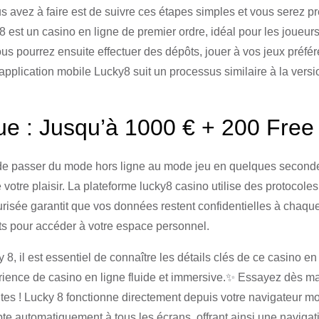
 avez à faire est de suivre ces étapes simples et vous serez pr
y8 est un casino en ligne de premier ordre, idéal pour les joue
 pourrez ensuite effectuer des dépôts, jouer à vos jeux préférés
’application mobile Lucky8 suit un processus similaire à la vers
e : Jusqu’à 1000 € + 200 Free
de passer du mode hors ligne au mode jeu en quelques secondes
 votre plaisir. La plateforme lucky8 casino utilise des protocole
sée garantit que vos données restent confidentielles à chaque 
fiants pour accéder à votre espace personnel.
, il est essentiel de connaître les détails clés de ce casino en
rience de casino en ligne fluide et immersive.✨ Essayez dès ma
mites ! Lucky 8 fonctionne directement depuis votre navigateur m
 automatiquement à tous les écrans, offrant ainsi une navigatio