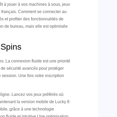
êt à jouer à vos machines à sous, jeux
urs français. Comment se connecter au
 et profiter des fonctionnalités de
ion de bureau, mais elle est optimisée
 Spins
. La connexion fluide est une priorité
s de sécurité avancés pour protéger
session. Une fois votre inscription
 ligne. Lancez vos jeux préférés où
intenant la version mobile de Lucky 8
obile, grâce à une technologie
n fluide et intuitive.Une optimisation