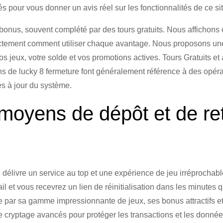
pour vous donner un avis réel sur les fonctionnalités de ce sit
 bonus, souvent complété par des tours gratuits. Nous affichon
xactement comment utiliser chaque avantage. Nous proposons un
os jeux, votre solde et vos promotions actives. Tours Gratuits e
ons de lucky 8 fermeture font généralement référence à des opé
s à jour du système.
moyens de dépôt et de ret
 délivre un service au top et une expérience de jeu irréprochabl
 et vous recevrez un lien de réinitialisation dans les minutes q
e par sa gamme impressionnante de jeux, ses bonus attractifs et
de cryptage avancés pour protéger les transactions et les données