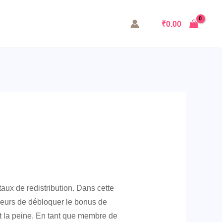
₹
0.00
 taux de redistribution. Dans cette
lleurs de débloquer le bonus de
ut la peine. En tant que membre de