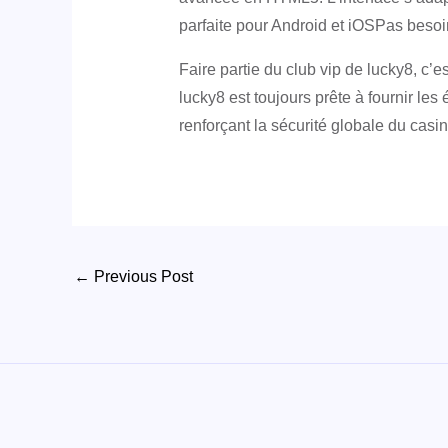
parfaite pour Android et iOSPas besoin
Faire partie du club vip de lucky8, c’es
lucky8 est toujours prête à fournir le
renforçant la sécurité globale du casin
←
Previous Post