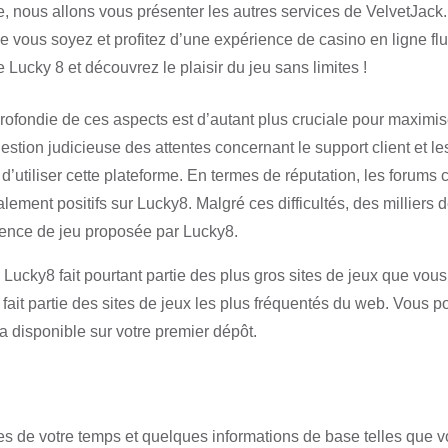
e, nous allons vous présenter les autres services de VelvetJack.
e vous soyez et profitez d’une expérience de casino en ligne f
 Lucky 8 et découvrez le plaisir du jeu sans limites !
fondie de ces aspects est d’autant plus cruciale pour maximise
tion judicieuse des attentes concernant le support client et les 
’utiliser cette plateforme. En termes de réputation, les foru
ement positifs sur Lucky8. Malgré ces difficultés, des milliers d
rience de jeu proposée par Lucky8.
Lucky8 fait pourtant partie des plus gros sites de jeux que vous p
ait partie des sites de jeux les plus fréquentés du web. Vous p
 disponible sur votre premier dépôt.
de votre temps et quelques informations de base telles que vot