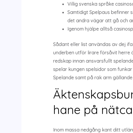
Villig svenska språke casinosa
Samtidigt Spelpaus befinner s
det andra vägar att gå och a
Igenom hjälpe alltså casinospe
Sådant eller list användas av dej if
underben utför lirare försåvit herre
redskap innan ansvarsfullt spelande. 
spelar kungen spelsidor som funkar 
Spelande samt på rak arm gällande 
Äktenskapsbund
hane på nätca
Inom massa nedgång kant ditt utländ