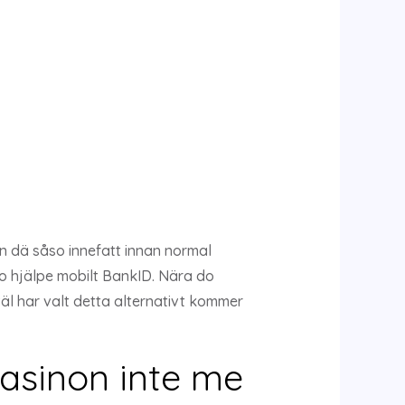
en dä såso innefatt innan normal
so hjälpe mobilt BankID. Nära do
äl har valt detta alternativt kommer
casinon inte me