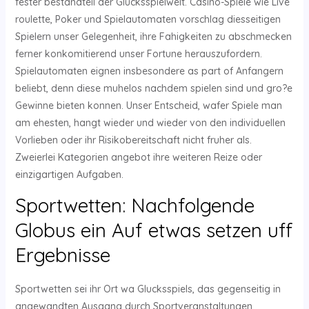
fester bestandteil der Glucksspielwelt. Casino-Spiele wie Live
roulette, Poker und Spielautomaten vorschlag diesseitigen
Spielern unser Gelegenheit, ihre Fahigkeiten zu abschmecken
ferner konkomitierend unser Fortune herauszufordern.
Spielautomaten eignen insbesondere as part of Anfangern
beliebt, denn diese muhelos nachdem spielen sind und gro?e
Gewinne bieten konnen. Unser Entscheid, wafer Spiele man
am ehesten, hangt wieder und wieder von den individuellen
Vorlieben oder ihr Risikobereitschaft nicht fruher als.
Zweierlei Kategorien angebot ihre weiteren Reize oder
einzigartigen Aufgaben.
Sportwetten: Nachfolgende
Globus ein Auf etwas setzen uff
Ergebnisse
Sportwetten sei ihr Ort wa Glucksspiels, das gegenseitig in
angewandten Ausgang durch Sportveranstaltungen