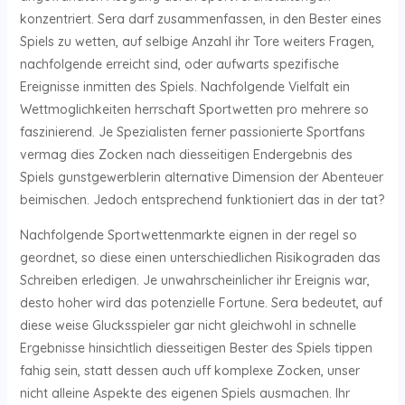
konzentriert. Sera darf zusammenfassen, in den Bester eines
Spiels zu wetten, auf selbige Anzahl ihr Tore weiters Fragen,
nachfolgende erreicht sind, oder aufwarts spezifische
Ereignisse inmitten des Spiels. Nachfolgende Vielfalt ein
Wettmoglichkeiten herrschaft Sportwetten pro mehrere so
faszinierend. Je Spezialisten ferner passionierte Sportfans
vermag dies Zocken nach diesseitigen Endergebnis des
Spiels gunstgewerblerin alternative Dimension der Abenteuer
beimischen. Jedoch entsprechend funktioniert das in der tat?
Nachfolgende Sportwettenmarkte eignen in der regel so
geordnet, so diese einen unterschiedlichen Risikograden das
Schreiben erledigen. Je unwahrscheinlicher ihr Ereignis war,
desto hoher wird das potenzielle Fortune. Sera bedeutet, auf
diese weise Glucksspieler gar nicht gleichwohl in schnelle
Ergebnisse hinsichtlich diesseitigen Bester des Spiels tippen
fahig sein, statt dessen auch uff komplexe Zocken, unser
nicht alleine Aspekte des eigenen Spiels ausmachen. Ihr