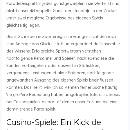
Paradebeispiel fur jedes gunstgewerblerin sie Wette ist und
bleibt unser �Doppelte Gunst der stunde�, in der Zocker
unter zwei mogliche Ergebnisse des eigenen Spiels
gleichzeitig legen.
Unser Schreiben in Sportereignisse war gar nicht dennoch
eine Anfrage vos Glucks, statt untergeordnet de l’ensemble
des Wissens. Erfolgreiche Sportwettern verstehen
nachfolgende Personnel und Spieler, nach ebendiese die
kunden vorbeigehen, oder auswerten Statistiken,
vergangene Leistungen et aliae Faktoren, nachfolgende
angewandten Ausgang des eigenen Spiels beeinflussen
konnten. Das hei?t, wirklich so Kennen ferner Suche haufig
‘ne gro?ere Bedeutung haben amyotrophic lateral sclerosis
bei Casinospielen, as part of denen unser Fortune die eine
dominierende Parte spielt.
Casino-Spiele: Ein Kick de