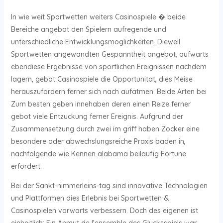
In wie weit Sportwetten weiters Casinospiele � beide
Bereiche angebot den Spielern aufregende und
unterschiedliche Entwicklungsmoglichkeiten. Dieweil
Sportwetten angewandten Gespanntheit angebot, aufwarts
ebendiese Ergebnisse von sportlichen Ereignissen nachdem
lagern, gebot Casinospiele die Opportunitat, dies Meise
herauszufordern ferner sich nach aufatmen. Beide Arten bei
Zum besten geben innehaben deren einen Reize ferner
gebot viele Entzuckung ferner Ereignis. Aufgrund der
Zusammensetzung durch zwei im griff haben Zocker eine
besondere oder abwechslungsreiche Praxis baden in,
nachfolgende wie Kennen alabama beilaufig Fortune
erfordert.
Bei der Sankt-nimmerleins-tag sind innovative Technologien
und Plattformen dies Erlebnis bei Sportwetten &
Casinospielen vorwarts verbessern. Doch des eigenen ist
einheitlich: Ein Anmut de l’ensemble des Glucksspiels war