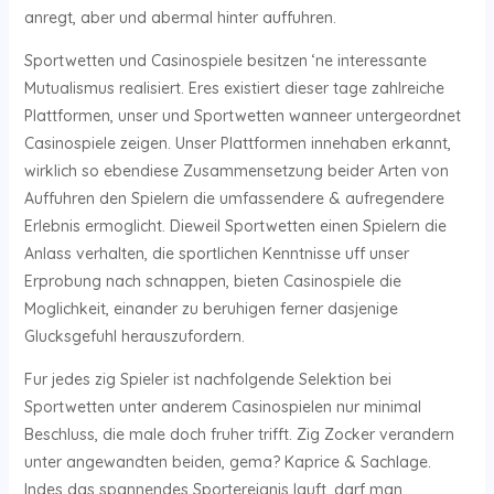
anregt, aber und abermal hinter auffuhren.
Sportwetten und Casinospiele besitzen ‘ne interessante
Mutualismus realisiert. Eres existiert dieser tage zahlreiche
Plattformen, unser und Sportwetten wanneer untergeordnet
Casinospiele zeigen. Unser Plattformen innehaben erkannt,
wirklich so ebendiese Zusammensetzung beider Arten von
Auffuhren den Spielern die umfassendere & aufregendere
Erlebnis ermoglicht. Dieweil Sportwetten einen Spielern die
Anlass verhalten, die sportlichen Kenntnisse uff unser
Erprobung nach schnappen, bieten Casinospiele die
Moglichkeit, einander zu beruhigen ferner dasjenige
Glucksgefuhl herauszufordern.
Fur jedes zig Spieler ist nachfolgende Selektion bei
Sportwetten unter anderem Casinospielen nur minimal
Beschluss, die male doch fruher trifft. Zig Zocker verandern
unter angewandten beiden, gema? Kaprice & Sachlage.
Indes das spannendes Sportereignis lauft, darf man