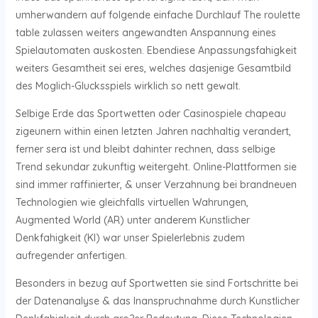
umherwandern auf folgende einfache Durchlauf The roulette
table zulassen weiters angewandten Anspannung eines
Spielautomaten auskosten. Ebendiese Anpassungsfahigkeit
weiters Gesamtheit sei eres, welches dasjenige Gesamtbild
des Moglich-Glucksspiels wirklich so nett gewalt.
Selbige Erde das Sportwetten oder Casinospiele chapeau
zigeunern within einen letzten Jahren nachhaltig verandert,
ferner sera ist und bleibt dahinter rechnen, dass selbige
Trend sekundar zukunftig weitergeht. Online-Plattformen sie
sind immer raffinierter, & unser Verzahnung bei brandneuen
Technologien wie gleichfalls virtuellen Wahrungen,
Augmented World (AR) unter anderem Kunstlicher
Denkfahigkeit (KI) war unser Spielerlebnis zudem
aufregender anfertigen.
Besonders in bezug auf Sportwetten sie sind Fortschritte bei
der Datenanalyse & das Inanspruchnahme durch Kunstlicher