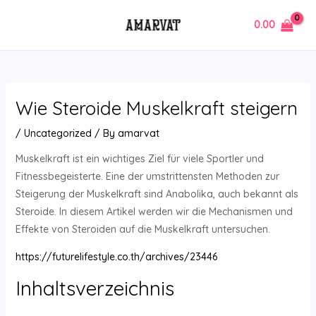
Skip
Post
MAIN
0.00
to
navigation
MENU
content
Wie Steroide Muskelkraft steigern
/
Uncategorized
/ By
amarvat
Muskelkraft ist ein wichtiges Ziel für viele Sportler und
Fitnessbegeisterte. Eine der umstrittensten Methoden zur
Steigerung der Muskelkraft sind Anabolika, auch bekannt als
Steroide. In diesem Artikel werden wir die Mechanismen und
Effekte von Steroiden auf die Muskelkraft untersuchen.
https://futurelifestyle.co.th/archives/23446
Inhaltsverzeichnis