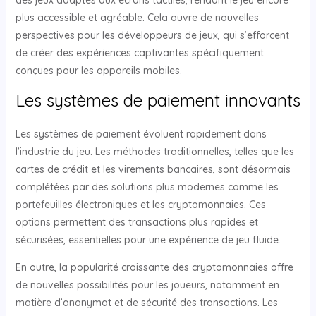
plus accessible et agréable. Cela ouvre de nouvelles
perspectives pour les développeurs de jeux, qui s’efforcent
de créer des expériences captivantes spécifiquement
conçues pour les appareils mobiles.
Les systèmes de paiement innovants
Les systèmes de paiement évoluent rapidement dans
l’industrie du jeu. Les méthodes traditionnelles, telles que les
cartes de crédit et les virements bancaires, sont désormais
complétées par des solutions plus modernes comme les
portefeuilles électroniques et les cryptomonnaies. Ces
options permettent des transactions plus rapides et
sécurisées, essentielles pour une expérience de jeu fluide.
En outre, la popularité croissante des cryptomonnaies offre
de nouvelles possibilités pour les joueurs, notamment en
matière d’anonymat et de sécurité des transactions. Les