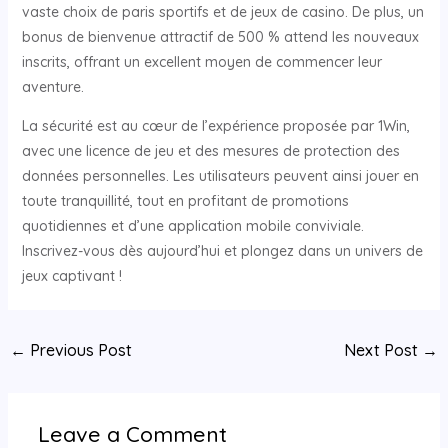
vaste choix de paris sportifs et de jeux de casino. De plus, un
bonus de bienvenue attractif de 500 % attend les nouveaux
inscrits, offrant un excellent moyen de commencer leur
aventure.
La sécurité est au cœur de l’expérience proposée par 1Win,
avec une licence de jeu et des mesures de protection des
données personnelles. Les utilisateurs peuvent ainsi jouer en
toute tranquillité, tout en profitant de promotions
quotidiennes et d’une application mobile conviviale.
Inscrivez-vous dès aujourd’hui et plongez dans un univers de
jeux captivant !
←
Previous Post
Next Post
→
Leave a Comment