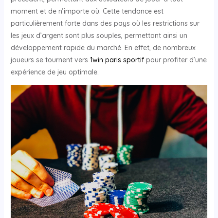
moment et de n’importe où. Cette tendance est
particulièrement forte dans des pays où les restrictions sur
les jeux d’argent sont plus souples, permettant ainsi un
développement rapide du marché. En effet, de nombreux
joueurs se tournent vers
1win paris sportif
pour profiter d’une
expérience de jeu optimale.