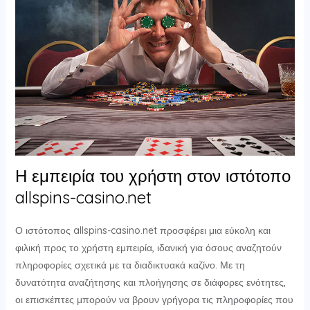
Η εμπειρία του χρήστη στον ιστότοπο
allspins-casino.net
Ο ιστότοπος allspins-casino.net προσφέρει μια εύκολη και
φιλική προς το χρήστη εμπειρία, ιδανική για όσους αναζητούν
πληροφορίες σχετικά με τα διαδικτυακά καζίνο. Με τη
δυνατότητα αναζήτησης και πλοήγησης σε διάφορες ενότητες,
οι επισκέπτες μπορούν να βρουν γρήγορα τις πληροφορίες που