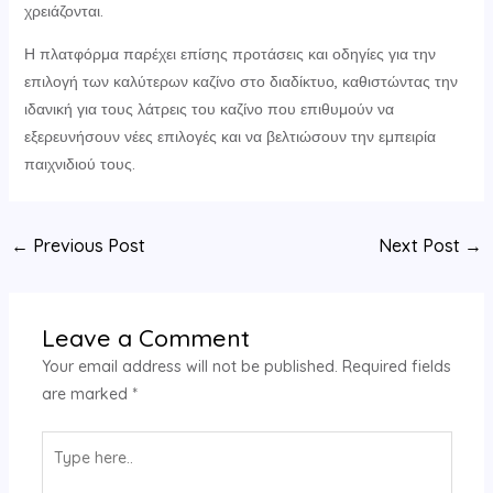
χρειάζονται.
Η πλατφόρμα παρέχει επίσης προτάσεις και οδηγίες για την
επιλογή των καλύτερων καζίνο στο διαδίκτυο, καθιστώντας την
ιδανική για τους λάτρεις του καζίνο που επιθυμούν να
εξερευνήσουν νέες επιλογές και να βελτιώσουν την εμπειρία
παιχνιδιού τους.
←
Previous Post
Next Post
→
Leave a Comment
Your email address will not be published.
Required fields
are marked
*
Type
here..