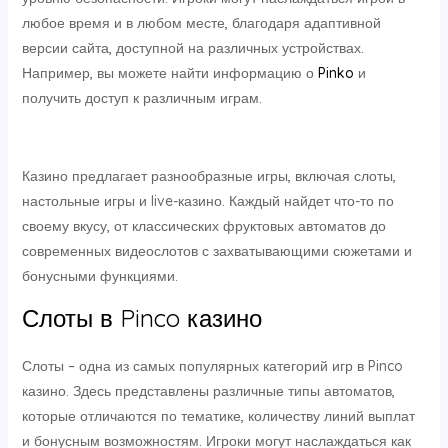
любое время и в любом месте, благодаря адаптивной
версии сайта, доступной на различных устройствах.
Например, вы можете найти информацию о
Pinko
и
получить доступ к различным играм.
Казино предлагает разнообразные игры, включая слоты,
настольные игры и live-казино. Каждый найдет что-то по
своему вкусу, от классических фруктовых автоматов до
современных видеослотов с захватывающими сюжетами и
бонусными функциями.
Слоты в Pinco казино
Слоты – одна из самых популярных категорий игр в Pinco
казино. Здесь представлены различные типы автоматов,
которые отличаются по тематике, количеству линий выплат
и бонусным возможностям. Игроки могут наслаждаться как