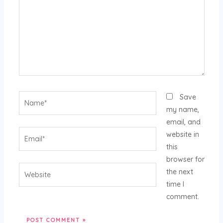
Name*
Save
my name,
email, and
Email*
website in
this
browser for
Website
the next
time I
comment.