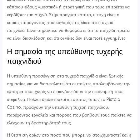
κάποιου είδους «μυστικό» ή στρατηγική που τους επιτρέπει να
κερδίζουν πιο συχνά. Στην πραγματικότητα, η τύχη είναι ο
κύριος παράγοντας που καθορίζει τις νίκες στα τυχερά
παιχνίδια. Είναι σημαντικό να θυμόμαστε ότι το παιχνίδι πρέπει
να είναι διασκέδαση και ότι οι νίκες δεν είναι ποτέ εγγυημένες.
Η σημασία της υπεύθυνης τυχερής
παιχνιδιού
Η υπεύθυνη προσέγγιση στα τυχερά παιχνίδια είναι ζωτικής
σημασίας για να διασφαλιστεί ότι οι παίκτες απολαμβάνουν την
εμπειρία τους χωρίς να διακινδυνεύουν την οικονομική τους
ασφάλεια. Πολλοί διαδικτυακοί ιστότοποι, όπως το Pistolo
Casino, προάγουν την υπεύθυνη τυχερή παιχνιδιού,
παρέχοντας εργαλεία και πόρους που βοηθούν τους παίκτες να
ελέγχουν τη δραστηριότητά τους.
Η θέσπιση ορίων στο ποσό που μπορεί να στοιχηματιστεί και η