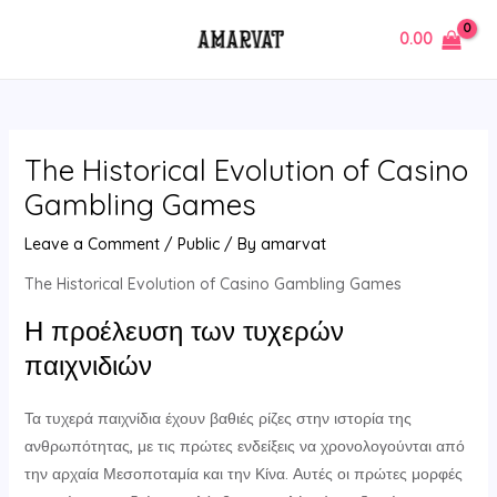
Skip
Post
MAIN
0.00
to
navigation
MENU
content
The Historical Evolution of Casino
Gambling Games
Leave a Comment
/
Public
/ By
amarvat
The Historical Evolution of Casino Gambling Games
Η προέλευση των τυχερών
παιχνιδιών
Τα τυχερά παιχνίδια έχουν βαθιές ρίζες στην ιστορία της
ανθρωπότητας, με τις πρώτες ενδείξεις να χρονολογούνται από
την αρχαία Μεσοποταμία και την Κίνα. Αυτές οι πρώτες μορφές