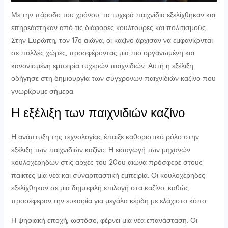
Με την πάροδο του χρόνου, τα τυχερά παιχνίδια εξελίχθηκαν και
επηρεάστηκαν από τις διάφορες κουλτούρες και πολιτισμούς.
Στην Ευρώπη, τον 17ο αιώνα, οι καζίνο άρχισαν να εμφανίζονται
σε πολλές χώρες, προσφέροντας μια πιο οργανωμένη και
κανονισμένη εμπειρία τυχερών παιχνιδιών. Αυτή η εξέλιξη
οδήγησε στη δημιουργία των σύγχρονων παιχνιδιών καζίνο που
γνωρίζουμε σήμερα.
Η εξέλιξη των παιχνιδιών καζίνο
Η ανάπτυξη της τεχνολογίας έπαιξε καθοριστικό ρόλο στην
εξέλιξη των παιχνιδιών καζίνο. Η εισαγωγή των μηχανών
κουλοχέρηδων στις αρχές του 20ου αιώνα πρόσφερε στους
παίκτες μια νέα και συναρπαστική εμπειρία. Οι κουλοχέρηδες
εξελίχθηκαν σε μια δημοφιλή επιλογή στα καζίνο, καθώς
προσέφεραν την ευκαιρία για μεγάλα κέρδη με ελάχιστο κόπο.
Η ψηφιακή εποχή, ωστόσο, φέρνει μια νέα επανάσταση. Οι