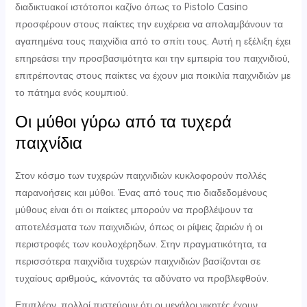
διαδικτυακοί ιστότοποι καζίνο όπως το Pistolo Casino
προσφέρουν στους παίκτες την ευχέρεια να απολαμβάνουν τα
αγαπημένα τους παιχνίδια από το σπίτι τους. Αυτή η εξέλιξη έχει
επηρεάσει την προσβασιμότητα και την εμπειρία του παιχνιδιού,
επιτρέποντας στους παίκτες να έχουν μια ποικιλία παιχνιδιών με
το πάτημα ενός κουμπιού.
Οι μύθοι γύρω από τα τυχερά
παιχνίδια
Στον κόσμο των τυχερών παιχνιδιών κυκλοφορούν πολλές
παρανοήσεις και μύθοι. Ένας από τους πιο διαδεδομένους
μύθους είναι ότι οι παίκτες μπορούν να προβλέψουν τα
αποτελέσματα των παιχνιδιών, όπως οι ρίψεις ζαριών ή οι
περιστροφές των κουλοχέρηδων. Στην πραγματικότητα, τα
περισσότερα παιχνίδια τυχερών παιχνιδιών βασίζονται σε
τυχαίους αριθμούς, κάνοντάς τα αδύνατο να προβλεφθούν.
Επιπλέον, πολλοί πιστεύουν ότι οι μεγάλοι νικητές έχουν